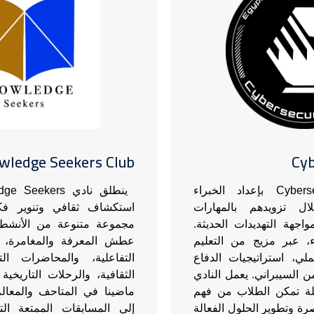
wledge Seekers Club
Cyb
يتعهد Cybersecurity Club بإعداد الخبراء
ال تزويدهم بالمهارات
استكشاف ثقافي وتنوير فكر
اجهة التهديدات الحديثة.
مجموعة متنوعة من الأنشطة
 عبر مزيج من التعليم
عطش المعرفة والمغامرة،
لي، استراتيجيات الدفاع
التفاعلية، والمحاضرات الت
 السيبراني. يعمل النادي
الثقافية، والرحلات التاريخي
لة تمكن الطلاب من فهم
ماضينا في المتاحف والمعالم 
صرة وتطوير الحلول الفعالة
إلى المسابقات الممتعة الت