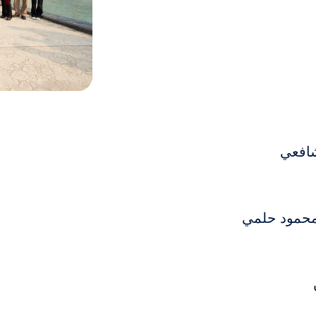
لشافعي
د محمود حلمي
ن