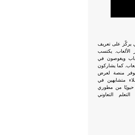
ادي طلابي يركّز على تعريف
 الألعاب. يكتسب
لعاب ويغوصون في
لعاب. كما يشاركون
يوفر منصة لعرض
اء متشابهين في
ا حيويًا من مطوري
لتعلم التعاوني