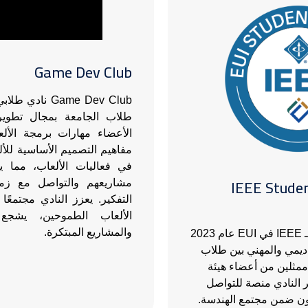
Game Dev Club
Game Dev Club ن
طلاب الجامعة بمجال تطوير
الأعضاء مهارات برمجة الأ
مفاهيم التصميم الأساسية للأ
في فعاليات الألعاب، مما 
IEEE Studen
مشاريعهم والتواصل مع زمل
التفكير. يعزز النادي مجتمعً
الألعاب الطموحين، يشجع ا
والمشاريع المبتكرة.
تأسس الفرع الطلابي لـ IEEE في EUI عام 2023
اديمي والمهني بين طلاب
مثلين من أعضاء هيئة
 النادي منصة للتواصل
اون ضمن مجتمع الهندسة.